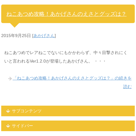
ねこあつめ攻略！あかげさんのえさとグッズは？
2015年9月25日
[
あかげさん
]
ねこあつめでレアねこでないにもかかわらず、中々目撃されにく
いと言われるVer1.2.0が登場したあかげさん。 ・・・
「ねこあつめ攻略！あかげさんのえさとグッズは？」の続きを
読む
サブコンテンツ
サイドバー