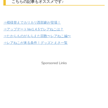
こちらの記事もオススメです♪
⇒模様替えでカリカリ西部劇が登場！
⇒アップデートVer1.4.5でレアねこは？
⇒たからものがもらえた回数〜レアねこ編〜
⇒レアねこが来る条件！グッズとえさ一覧
Sponsored Links