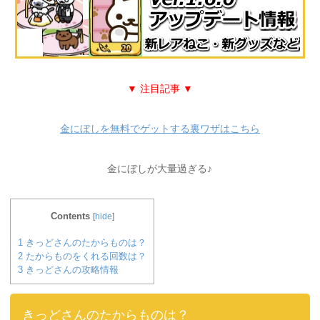
▼ 注目記事 ▼
金にぼしを無料でゲットする裏ワザはこちら
金にぼしが大量過ぎる♪
Contents
[
hide
]
1
きっどさんのたからものは？
2
たからものをくれる回数は？
3
きっどさんの攻略情報
きっどさんのたからものは？