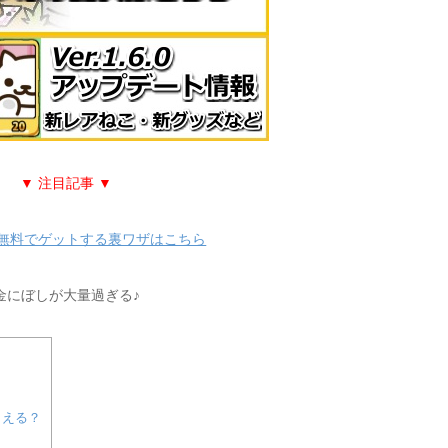
▼ 注目記事 ▼
無料でゲットする裏ワザはこちら
金にぼしが大量過ぎる♪
らえる？