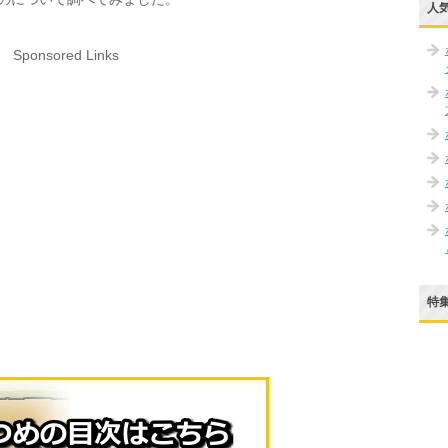
人
Sponsored Links
特