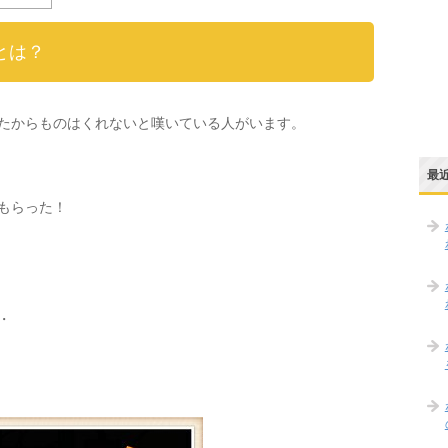
とは？
たからものはくれないと嘆いている人がいます。
最
もらった！
・