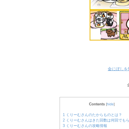
金にぼしを
Contents
[
hide
]
1
くりーむさんのたからものとは？
2
くりーむさんはきた回数は何回でも
3
くりーむさんの攻略情報