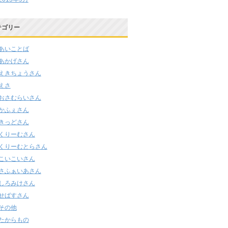
テゴリー
あいことば
あかげさん
えきちょうさん
えさ
おさむらいさん
かふぇさん
きっどさん
くりーむさん
くりーむとらさん
こいこいさん
さふぁいあさん
しろみけさん
せばすさん
その他
たからもの