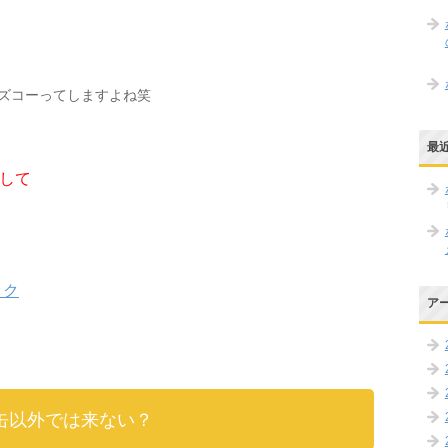
ズコーってしますよね笑
最
して
ック
ア
缶以外では来ない？