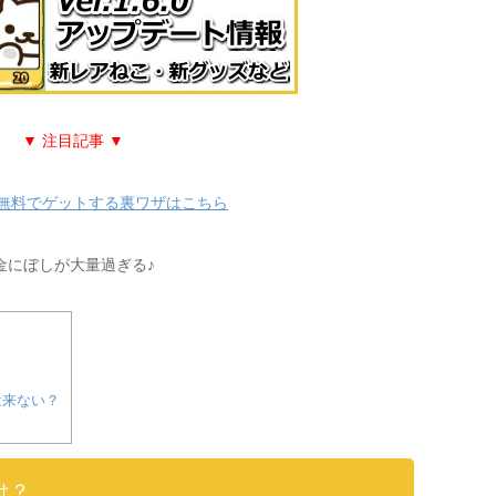
▼ 注目記事 ▼
無料でゲットする裏ワザはこちら
金にぼしが大量過ぎる♪
は来ない？
は？