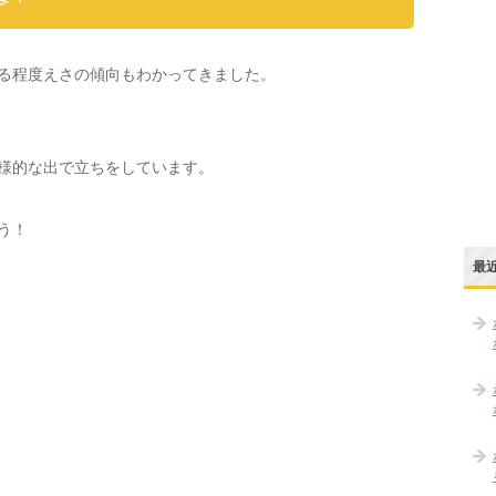
て、ある程度えさの傾向もわかってきました。
様的な出で立ちをしています。
う！
最