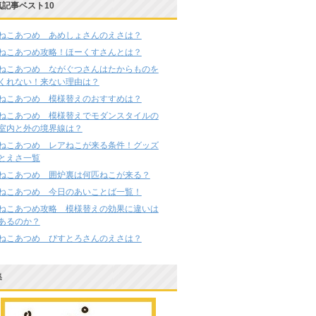
気記事ベスト10
ねこあつめ あめしょさんのえさは？
ねこあつめ攻略！ほーくすさんとは？
ねこあつめ ながぐつさんはたからものを
くれない！来ない理由は？
ねこあつめ 模様替えのおすすめは？
ねこあつめ 模様替えでモダンスタイルの
室内と外の境界線は？
ねこあつめ レアねこが来る条件！グッズ
とえさ一覧
ねこあつめ 囲炉裏は何匹ねこが来る？
ねこあつめ 今日のあいことば一覧！
ねこあつめ攻略 模様替えの効果に違いは
あるのか？
ねこあつめ びすとろさんのえさは？
集