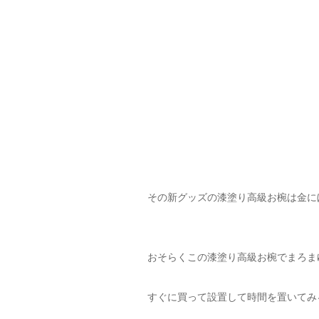
その新グッズの漆塗り高級お椀は金に
おそらくこの漆塗り高級お椀でまろま
すぐに買って設置して時間を置いてみ