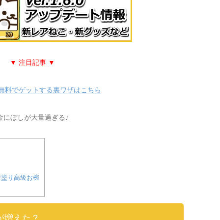
▼ 注目記事 ▼
無料でゲットする裏ワザはこちら
金にぼしが大量過ぎる♪
？
漆塗り高級お椀
が増えた？