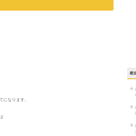
最
てになります。
は