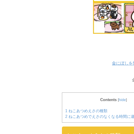
金にぼしを
Contents
[
hide
]
1
ねこあつめえさの種類
2
ねこあつめでえさのなくなる時間に