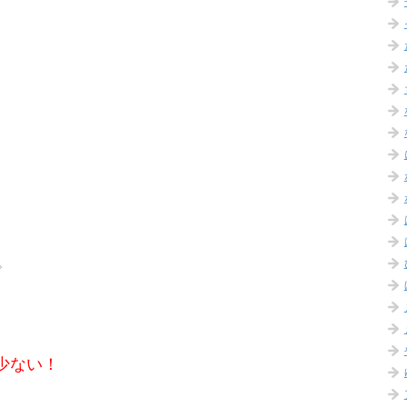
。
少ない！