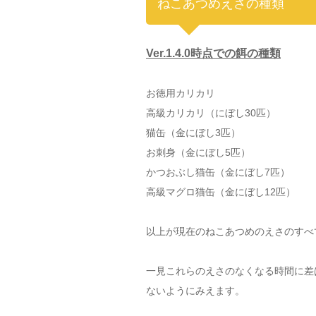
ねこあつめえさの種類
Ver.1.4.0時点での餌の種類
お徳用カリカリ
高級カリカリ（にぼし30匹）
猫缶（金にぼし3匹）
お刺身（金にぼし5匹）
かつおぶし猫缶（金にぼし7匹）
高級マグロ猫缶（金にぼし12匹）
以上が現在のねこあつめのえさのすべ
一見これらのえさのなくなる時間に差
ないようにみえます。