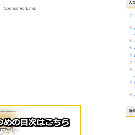
人
Sponsored Links
特