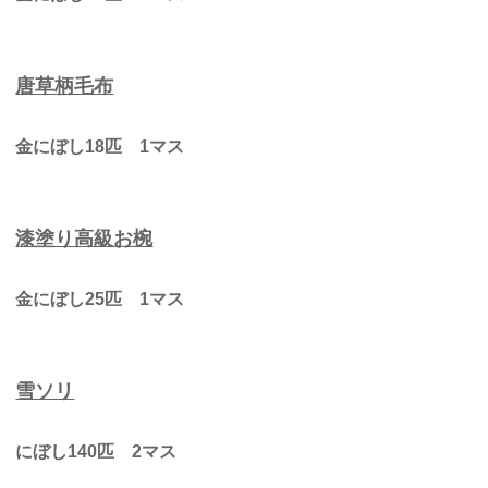
唐草柄毛布
金にぼし18匹 1マス
漆塗り高級お椀
金にぼし25匹 1マス
雪ソリ
にぼし140匹 2マス